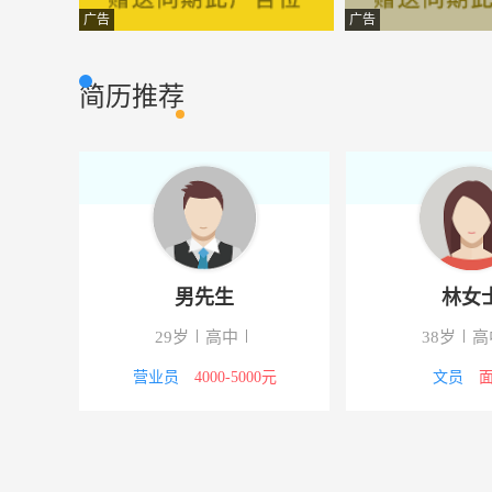
销售助理
淮安方行房产营
广告
广告
销售，助理
南京丁家宜生化
简历推荐
造价工程师
江苏万鼎置业有
物流操作
淮安天隽报关有
销售，营销员
淮安邦新日异装
销售
淮安市泰宇工贸
生
叶先生
文员
淮安天隽报关有
高中
30岁
高中
29岁
盱眙马力英语
盱眙马力英语
000-5000元
销售岗位
5000-8000元
营业员