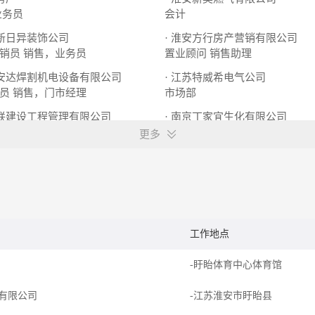
业务员
会计
邦新日异装饰公司
· 淮安方行房产营销有限公司
销员
销售，业务员
置业顾问
销售助理
市安达焊割机电设备有限公司
· 江苏特威希电气公司
员
销售，门市经理
市场部
国联建设工程管理有限公司
· 南京丁家宜生化有限公司
师
销售，销售经理
销售，助理
更多
工作地点
-盱眙体育中心体育馆
有限公司
-江苏淮安市盱眙县