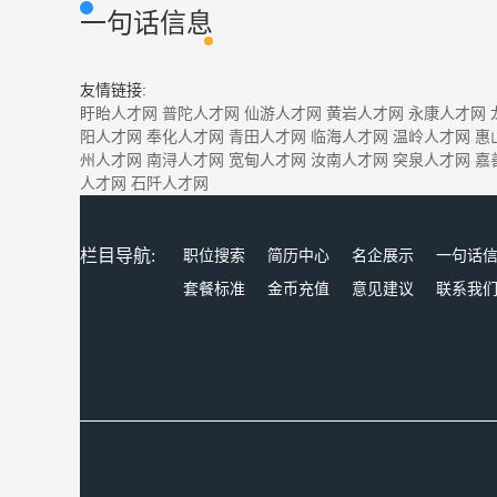
一句话信息
友情链接:
盱眙人才网
普陀人才网
仙游人才网
黄岩人才网
永康人才网
阳人才网
奉化人才网
青田人才网
临海人才网
温岭人才网
惠
州人才网
南浔人才网
宽甸人才网
汝南人才网
突泉人才网
嘉
人才网
石阡人才网
栏目导航:
职位搜索
简历中心
名企展示
一句话
套餐标准
金币充值
意见建议
联系我