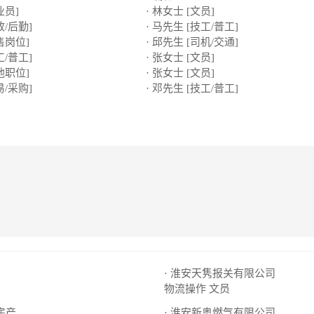
业员]
· 林女士 [文员]
政/后勤]
· 马先生 [技工/普工]
售岗位]
· 邱先生 [司机/交通]
工/普工]
· 张女士 [文员]
他职位]
· 张女士 [文员]
易/采购]
· 邓先生 [技工/普工]
· 淮安天隽报关有限公司
物流操作
文员
房产
· 淮安新奥燃气有限公司