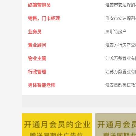
终端营销员
淮安市安达焊割
销售，门市经理
淮安市安达焊割
业务员
贝斯特房产
置业顾问
淮安方行房产营
物业主管
江苏万鼎置业有
行政管理
江苏万鼎置业有
男体智能老师
淮安童韵英语教
销售，销售经理
南京丁家宜生化
文员高手
淮安市伟帅塑业
硫化工
泗阳通孚玩具有