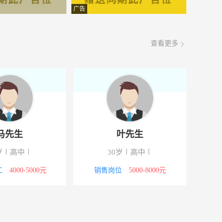
面议
08-05
广告
面议
08-05
查看更多
面议
08-05
面议
08-05
面议
08-05
面议
08-05
钟女士
马先生
面议
08-05
30岁
大专
44岁
高中
面议
08-05
/后勤
3000-4000元
技工/普工
4000-5000元