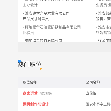
主办会计
业务员
· 淮安建材之星木业有限公司
· 淮安
产品尺寸测量员
销售，营
· 盱眙爱华石油管防锈制品有限公司
· 淮安
化验员
终端营销
· 泗阳通孚玩具有限公司
· 江苏
硫化工
仓库主管
土建造价
热门职位
职位名称
公司名称
商家运营
查俊怡
餐饮服务
网页制作与设计
淮安市泰宇工贸