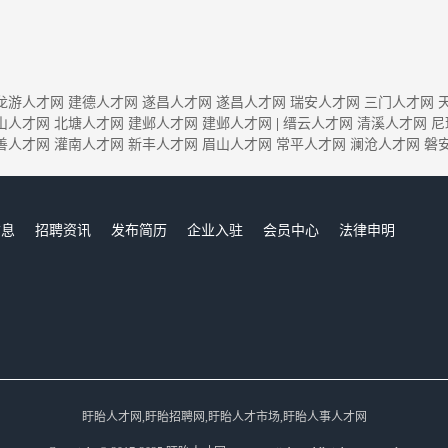
龙游人才网
建德人才网
遂昌人才网
遂昌人才网
瑞安人才网
三门人才网
山人才网
北塘人才网
建邺人才网
建邺人才网
|
缙云人才网
清溪人才网
尼
善人才网
灌南人才网
新丰人才网
眉山人才网
常平人才网
澜沧人才网
磐
信息
招聘资讯
发布简历
企业入驻
会员中心
法律申明
们
盱眙人才网,盱眙招聘网,盱眙人才市场,盱眙人事人才网