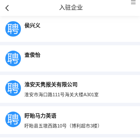
入驻企业
侯兴义
查俊怡
淮安天隽报关有限公司
淮安市海口路111号海关大楼A301室
盱眙马力英语
盱眙县五墩西路10号（博利超市3楼）