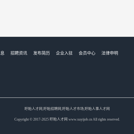
信息
招聘资讯
发布简历
企业入驻
会员中心
法律申明
们
盱眙人才网,盱眙招聘网,盱眙人才市场,盱眙人事人才网
Copyright © 2017-2025 盱眙人才网 www.xuyijob.cn All rights reserved.